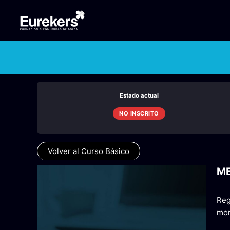
Ir
al
contenido
Estado actual
NO INSCRITO
Volver al Curso Básico
M
Reg
mom