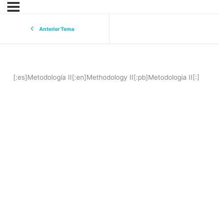
Anterior Tema
[:es]Metodología II[:en]Methodology II[:pb]Metodologia II[:]