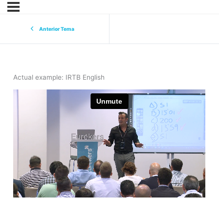
Anterior Tema
Actual example: IRTB English
eurekers
cursoonline