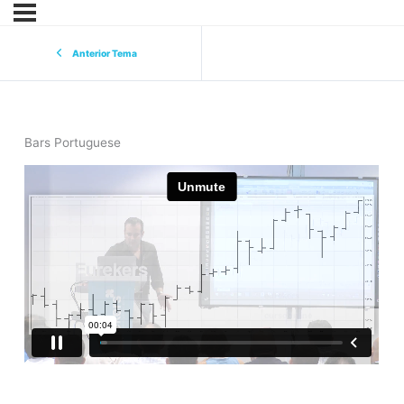
Anterior Tema
Bars Portuguese
eurekers
cursoonline