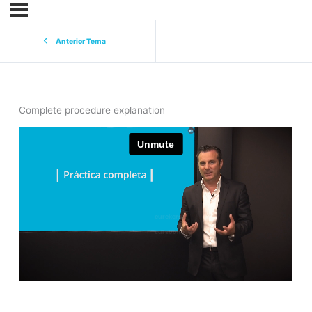
Anterior Tema
Complete procedure explanation
eurekers
cursoonline