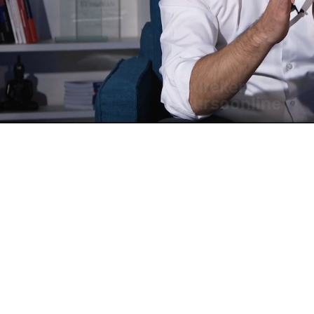
eurekers
cursoonline