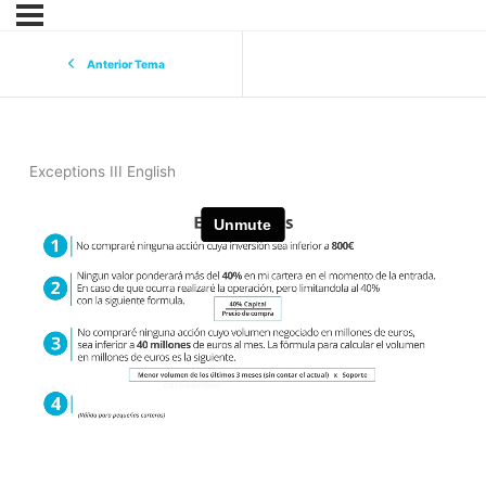
Anterior Tema
Exceptions III English
eurekers
cursoonline