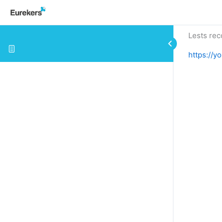
Lests re
https://