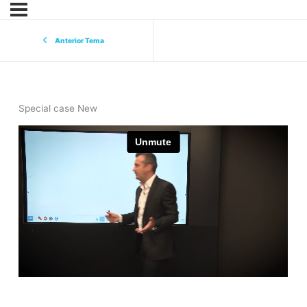
Anterior Tema
Special case New
eurekers
cursoonline