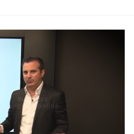
eurekers
cursoonline