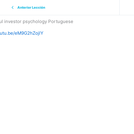
Anterior Lección
ul investor psychology Portuguese
youtu.be/eM9G2hZojlY