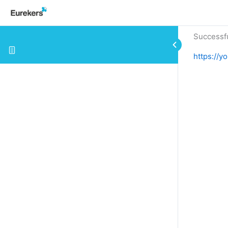
Successf
https://