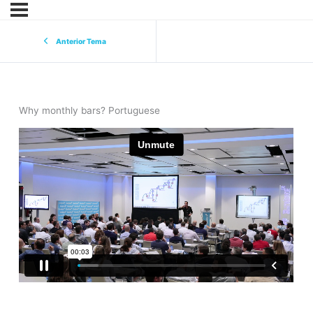
Anterior Tema
Why monthly bars? Portuguese
eurekers
cursoonline