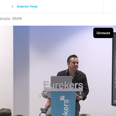
Anterior Tema
xample: BMW
eurekers
cursoonline