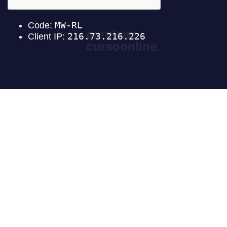
eurekers
cursoonline